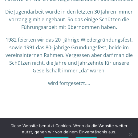
Die Jugendarbeit wurde in den letzten 30 Jahren immer
vorrangig mit eingebaut. So das einige Schützen die
Führungsarbeit mit übernommen haben.
1982 feierten wir das 20- jährige Wiedergründungsfest,
sowie 1991 das 80- jährige Gründungsfest, beide im
vereinsinternen Rahmen. Vergessen aber darf man die
Schützen nicht, die Jahre und Jahrzehnte für unsere
Gesellschaft immer „da“ waren.
wird fortgesetzt….
© 2026 Schützengesellschaft TELL Hainsacker e. V..
Diese Website benutzt Cookies. Wenn du die Website weiter
Created for free using WordPress and
Colibri
nutzt, gehen wir von deinem Einverständnis aus.