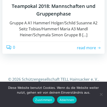
Teampokal 2018: Mannschaften und
Gruppenphase
Gruppe A A1 Hammerl Holger/Schild Susanne A2
Seitz Tobias/Hammerl Maria A3 Mandl
Heiner/Schymala Simon Gruppe B […]
0
read more
© 2026 Schützengesellschaft TELL Hainsacker e. V..
Created for free using WordPress and
Colibri
Diese Website benutzt Cookies. Wenn du die Website weiter
nutzt, gehen wir von deinem Einverständnis aus.
Zustimmen
Ablehnen