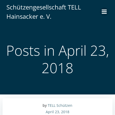
Zum
Schützengesellschaft TELL
Inhalt
Hainsacker e. V.
springen
Posts in April 23,
2018
by
TELL Schützen
April 23, 2018