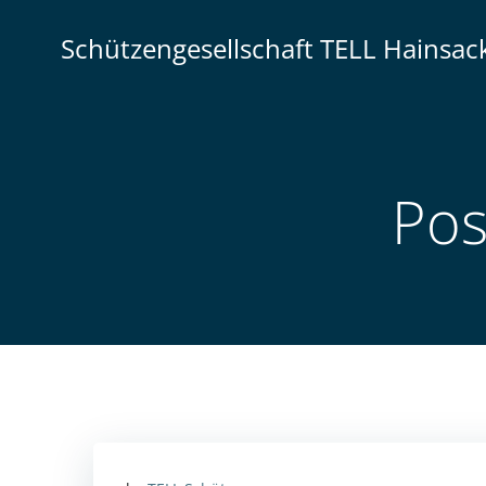
Zum
Inhalt
Schützengesellschaft TELL Hainsack
springen
Pos