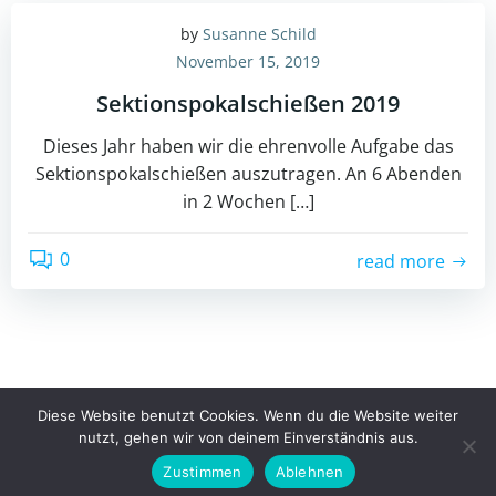
by
Susanne Schild
November 15, 2019
Sektionspokalschießen 2019
Dieses Jahr haben wir die ehrenvolle Aufgabe das
Sektionspokalschießen auszutragen. An 6 Abenden
in 2 Wochen […]
0
read more
© 2026 Schützengesellschaft TELL Hainsacker e. V..
Diese Website benutzt Cookies. Wenn du die Website weiter
Created for free using WordPress and
Colibri
nutzt, gehen wir von deinem Einverständnis aus.
Zustimmen
Ablehnen