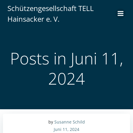
Zum
Schützengesellschaft TELL
Inhalt
Hainsacker e. V.
springen
Posts in Juni 11,
2024
by
Susanne Schild
Juni 11, 2024